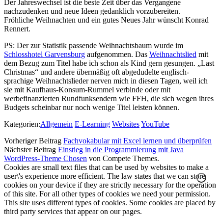
Der Jahreswechsel ist die beste Zeit über das Vergangene
nachzudenken und neue Ideen gedanklich vorzubereiten.
Fröhliche Weihnachten und ein gutes Neues Jahr wünscht Konrad
Rennert.
PS: Der zur Statistik passende Weihnachtsbaum wurde im
Schlosshotel Garvensburg
aufgenommen. Das
Weihnachtslied
mit
dem Bezug zum Titel habe ich schon als Kind gern gesungen. „Last
Christmas“ und andere übermäßig oft abgedudelte englisch-
sprachige Weihnachtslieder nerven mich in diesen Tagen, weil ich
sie mit Kaufhaus-Konsum-Rummel verbinde oder mit
werbefinanzierten Rundfunksendern wie FFH, die sich wegen ihres
Budgets scheinbar nur noch wenige Titel leisten können.
Kategorien:
Allgemein
E-Learning
Websites
YouTube
Vorheriger Beitrag
Fachvokabular mit Excel lernen und überprüfen
Nächster Beitrag
Einstieg in die Programmierung mit Java
WordPress-Theme Chosen
von Compete Themes.
Cookies are small text files that can be used by websites to make a
user\'s experience more efficient. The law states that we can store
cookies on your device if they are strictly necessary for the operation
of this site. For all other types of cookies we need your permission.
This site uses different types of cookies. Some cookies are placed by
third party services that appear on our pages.