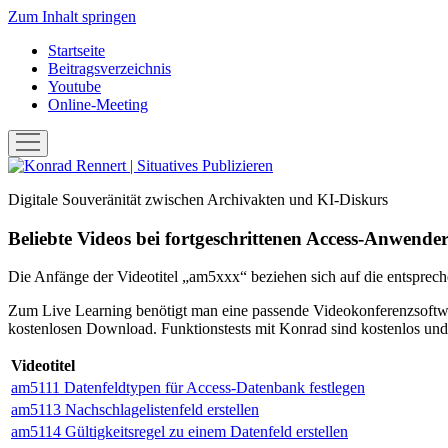
Zum Inhalt springen
Startseite
Beitragsverzeichnis
Youtube
Online-Meeting
Menü
öffnen
Konrad
Rennert
Digitale Souveränität zwischen Archivakten und KI-Diskurs
|
Situatives
Beliebte Videos bei fortgeschrittenen Access-Anwende
Publizieren
Die Anfänge der Videotitel „am5xxx“ beziehen sich auf die entsprech
Zum Live Learning benötigt man eine passende Videokonferenzsoftw
kostenlosen Download. Funktionstests mit Konrad sind kostenlos und
Videotitel
am5111 Datenfeldtypen für Access-Datenbank festlegen
am5113 Nachschlagelistenfeld erstellen
am5114 Gültigkeitsregel zu einem Datenfeld erstellen