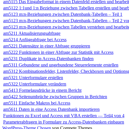
am5115 Das Eingabeformat in einem Datenfeld erstellen und bearbei
am5122 1:1und 1:n Beziehung zwischen Tabellen erstellen und bearb
am5123 m:n-Beziehungen zwischen Datenbank-Tabellen – Teil 1
am5123 m:n-Beziehungen zwischen Datenbank-Tabellen – Teil 2 vo
am5123 m:n-Beziehungen zwischen Tabellen verstehen und bearbeit
am5211 Aktualisierungsabfrage
am5214 Anfügeabfrage bei Access
am5221 Datensätze in einer Abfrage gruppieren
am5222 Funktionen in einer Abfrage zur Statistik mit Access
am5231 Duplikate in Access-Datenbanken finden
am5311 Gebundene und ungebundene Steuerelemente erstellen
am5312 Kombinationsfelder, Listenfelder, Checkboxen und Options
am5321 Unterformulare erstellen
am5322 Unterformulare verändern
am5413 Formelausdrücke in einem Bericht
am5422 Seitenumbrüche zwischen Gruppen in Berichten
am5511 Einfache Makros bei Access
am5611 Daten in eine Access Datenbank importieren
Funktionen zu Excel und Access mit VBA erstellen — Teil4 von 4
Parameterabfragen in Formulare zu Access-Datenbanken einbauen
WordPress-Theme Chosen
von Compete Themes.