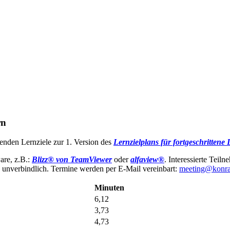
rn
enden Lernziele zur 1. Version des
Lernzielplans für fortgeschritte
are, z.B.:
Blizz® von TeamViewer
oder
alfaview®
. Interessierte Teil
 unverbindlich. Termine werden per E-Mail vereinbart:
meeting@konra
Minuten
6,12
3,73
4,73