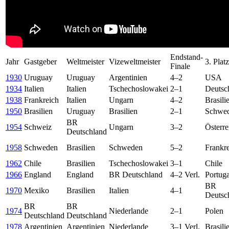
Endstand-
Jahr
Gastgeber
Weltmeister
Vizeweltmeister
3. Platz
Finale
1930
Uruguay
Uruguay
Argentinien
4–2
USA
1934
Italien
Italien
Tschechoslowakei
2–1
Deutsc
1938
Frankreich
Italien
Ungarn
4–2
Brasili
1950
Brasilien
Uruguay
Brasilien
2–1
Schwe
BR
1954
Schweiz
Ungarn
3–2
Österre
Deutschland
1958
Schweden
Brasilien
Schweden
5–2
Frankr
1962
Chile
Brasilien
Tschechoslowakei
3–1
Chile
1966
England
England
BR Deutschland
4–2 Verl.
Portuga
BR
1970
Mexiko
Brasilien
Italien
4–1
Deutsc
BR
BR
1974
Niederlande
2–1
Polen
Deutschland
Deutschland
1978
Argentinien
Argentinien
Niederlande
3–1 Verl.
Brasili