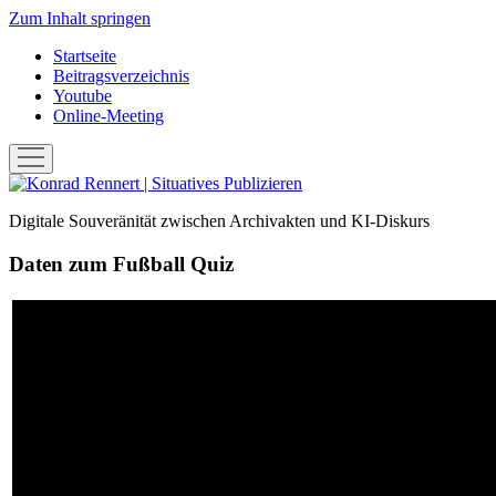
Zum Inhalt springen
Startseite
Beitragsverzeichnis
Youtube
Online-Meeting
Menü
öffnen
Konrad
Rennert
Digitale Souveränität zwischen Archivakten und KI-Diskurs
|
Situatives
Daten zum Fußball Quiz
Publizieren