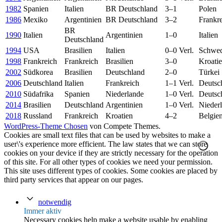
1982
Spanien
Italien
BR Deutschland
3–1
Polen
1986
Mexiko
Argentinien
BR Deutschland
3–2
Frankr
BR
1990
Italien
Argentinien
1–0
Italien
Deutschland
1994
USA
Brasilien
Italien
0–0 Verl.
Schwe
1998
Frankreich
Frankreich
Brasilien
3–0
Kroati
2002
Südkorea
Brasilien
Deutschland
2–0
Türkei
2006
Deutschland
Italien
Frankreich
1–1 Verl.
Deutsc
2010
Südafrika
Spanien
Niederlande
1–0 Verl.
Deutsc
2014
Brasilien
Deutschland
Argentinien
1–0 Verl.
Nieder
2018
Russland
Frankreich
Kroatien
4–2
Belgie
WordPress-Theme Chosen
von Compete Themes.
Cookies are small text files that can be used by websites to make a
user\'s experience more efficient. The law states that we can store
cookies on your device if they are strictly necessary for the operation
of this site. For all other types of cookies we need your permission.
This site uses different types of cookies. Some cookies are placed by
third party services that appear on our pages.
notwendig
Immer aktiv
Necessary cookies help make a website usable by enabling