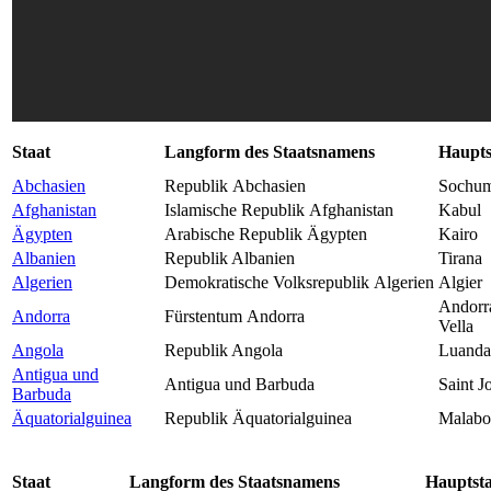
Staat
Langform des Staatsnamens
Haupts
Abchasien
Republik Abchasien
Sochum
Afghanistan
Islamische Republik Afghanistan
Kabul
Ägypten
Arabische Republik Ägypten
Kairo
Albanien
Republik Albanien
Tirana
Algerien
Demokratische Volksrepublik Algerien
Algier
Andorra
Andorra
Fürstentum Andorra
Vella
Angola
Republik Angola
Luanda
Antigua und
Antigua und Barbuda
Saint J
Barbuda
Äquatorialguinea
Republik Äquatorial­guinea
Malabo
Staat
Langform des Staatsnamens
Hauptst