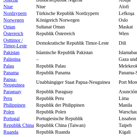
Niue
Niue
Alofi
Nordzypern
Türkische Republik Nordzypern
Lefkoşa
Norwegen
Königreich Norwegen
Oslo
Oman
Sultanat Oman
Maskat
Österreich
Republik Österreich
Wien
Osttimor /
Demokratische Republik Timor-Leste
Dili
Timor-Leste
Pakistan
Islamische Republik Pakistan
Islamaba
Palästina
–
Gaza und
Palau
Republik Palau
Melekeo
Panama
Republik Panama
Panama-S
Papua-
Unabhängiger Staat Papua-Neuguinea
Port Mor
Neuguinea
Paraguay
Republik Paraguay
Asunció
Peru
Republik Peru
Lima
Philippinen
Republik der Philippinen
Manila
Polen
Republik Polen
Warscha
Portugal
Portugiesische Republik
Lissabon
Republik China
Republik China (Taiwan)
Taipeh
Ruanda
Republik Ruanda
Kigali