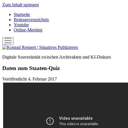
Zum Inhalt springen
Startseite
Beitragsverzeichnis
Youtube
Online-Meeting
Menü
öffnen
Konrad
Rennert
Digitale Souveränität zwischen Archivakten und KI-Diskurs
|
Situatives
Daten zum Staaten-Quiz
Publizieren
Veröffentlicht 4. Februar 2017