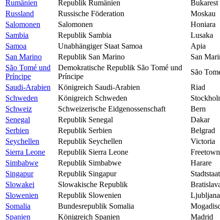
Rumänien
Republik Rumänien
Bukarest
Russland
Russische Föderation
Moskau
Salomonen
Salomonen
Honiara
Sambia
Republik Sambia
Lusaka
Samoa
Unabhängiger Staat Samoa
Apia
San Marino
Republik San Marino
San Mari
São Tomé und
Demokratische Republik São Tomé und
São Tom
Príncipe
Príncipe
Saudi-Arabien
Königreich Saudi-Arabien
Riad
Schweden
Königreich Schweden
Stockho
Schweiz
Schweizerische Eidgenossenschaft
Bern
Senegal
Republik Senegal
Dakar
Serbien
Republik Serbien
Belgrad
Seychellen
Republik Seychellen
Victoria
Sierra Leone
Republik Sierra Leone
Freetown
Simbabwe
Republik Simbabwe
Harare
Singapur
Republik Singapur
Stadtstaat
Slowakei
Slowakische Republik
Bratislav
Slowenien
Republik Slowenien
Ljubljana
Somalia
Bundesrepublik Somalia
Mogadis
Spanien
Königreich Spanien
Madrid