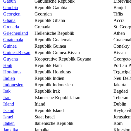
Gabun
Gabunische Republik
Librevill
Gambia
Republik Gambia
Banjul
Georgien
Georgien
Tiflis
Ghana
Republik Ghana
Accra
Grenada
Grenada
St. Georg
Griechenland
Hellenische Republik
Athen
Guatemala
Republik Guatemala
Guatemal
Guinea
Republik Guinea
Conakry
Guinea-Bissau
Republik Guinea-Bissau
Bissau
Guyana
Kooperative Republik Guyana
Georget
Haiti
Republik Haiti
Port-au-P
Honduras
Republik Honduras
Teguciga
Indien
Republik Indien
Neu-Delh
Indonesien
Republik Indonesien
Jakarta
Irak
Republik Irak
Bagdad
Iran
Islamische Republik Iran
Teheran
Irland
Irland
Dublin
Island
Republik Island
Reykjaví
Israel
Staat Israel
Jerusale
Italien
Italienische Republik
Rom
Jamaika
Jamaika
Kingston