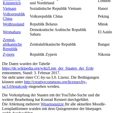
London
Königreich
und Nordirland
Vietnam
Sozialistische Republik Vietnam
Hanoi
Volksrepublik
Volksrepublik China
Peking
China
Weißrussland
Republik Belarus
Minsk
Demokratische Arabische Republik
Westsahara
El Aaiún
Sahara
Zentral­
afrikanische
Zentral­afrikanische Republik
Bangui
Republik
Zypern
Republik Zypern
Nikosia
Die Daten wurden der Tabelle
https://de.wikipedia.org/wiki/Liste_der_Staaten_der_Erde
entnommen, Stand: 3. Februar 2017.
Sie steht unter einer CC-by-sa-3.0. Lizenz. Die Bedingungen
können unter
http://creativecommons.org/licenses/by-
sa/3.0/legalcode
eingesehen werden.
Die Verknüpfung der Staaten mit der YouTube-Suche und die
weitere Bearbeitung hat Konrad Rennert durchgeführt.
Die Ableitung mehrerer
Wissensquizze
für alle aktuellen Moodle-
Lernplattformen wurden mit dem Quizgenerator der bluepages