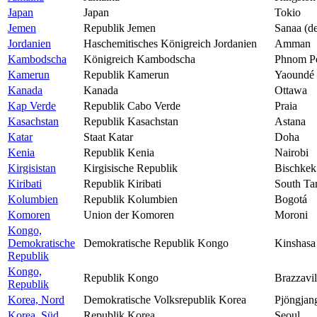
Japan
Japan
Tokio
Jemen
Republik Jemen
Sanaa (de
Jordanien
Haschemitisches Königreich Jordanien
Amman
Kambodscha
Königreich Kambodscha
Phnom P
Kamerun
Republik Kamerun
Yaoundé
Kanada
Kanada
Ottawa
Kap Verde
Republik Cabo Verde
Praia
Kasachstan
Republik Kasachstan
Astana
Katar
Staat Katar
Doha
Kenia
Republik Kenia
Nairobi
Kirgisistan
Kirgisische Republik
Bischkek
Kiribati
Republik Kiribati
South Ta
Kolumbien
Republik Kolumbien
Bogotá
Komoren
Union der Komoren
Moroni
Kongo,
Demokratische
Demokratische Republik Kongo
Kinshasa
Republik
Kongo,
Republik Kongo
Brazzavil
Republik
Korea, Nord
Demokratische Volksrepublik Korea
Pjöngjan
Korea, Süd
Republik Korea
Seoul