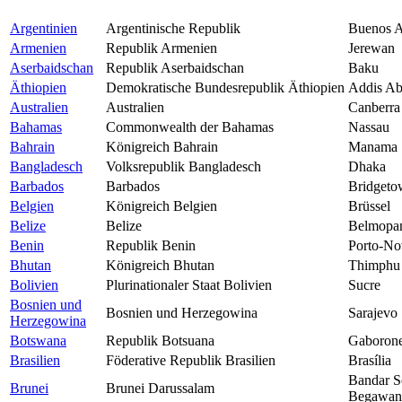
Argentinien
Argentinische Republik
Buenos A
Armenien
Republik Armenien
Jerewan
Aserbaidschan
Republik Aserbaidschan
Baku
Äthiopien
Demokratische Bundesrepublik Äthiopien
Addis A
Australien
Australien
Canberra
Bahamas
Commonwealth der Bahamas
Nassau
Bahrain
Königreich Bahrain
Manama
Bangladesch
Volksrepublik Bangladesch
Dhaka
Barbados
Barbados
Bridgeto
Belgien
Königreich Belgien
Brüssel
Belize
Belize
Belmopa
Benin
Republik Benin
Porto-No
Bhutan
Königreich Bhutan
Thimphu
Bolivien
Plurinationaler Staat Bolivien
Sucre
Bosnien und
Bosnien und Herzegowina
Sarajevo
Herzegowina
Botswana
Republik Botsuana
Gaboron
Brasilien
Föderative Republik Brasilien
Brasília
Bandar S
Brunei
Brunei Darussalam
Begawan