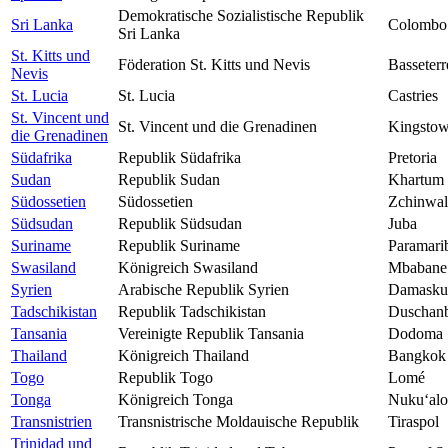
Demokratische Sozialistische Republik
Sri Lanka
Colombo
Sri Lanka
St. Kitts und
Föderation St. Kitts und Nevis
Basseterr
Nevis
St. Lucia
St. Lucia
Castries
St. Vincent und
St. Vincent und die Grenadinen
Kingsto
die Grenadinen
Südafrika
Republik Südafrika
Pretoria
Sudan
Republik Sudan
Khartum
Südossetien
Südossetien
Zchinwal
Südsudan
Republik Südsudan
Juba
Suriname
Republik Suriname
Paramari
Swasiland
Königreich Swasiland
Mbabane
Syrien
Arabische Republik Syrien
Damasku
Tadschikistan
Republik Tadschikistan
Duschan
Tansania
Vereinigte Republik Tansania
Dodoma
Thailand
Königreich Thailand
Bangkok
Togo
Republik Togo
Lomé
Tonga
Königreich Tonga
Nukuʻalo
Transnistrien
Transnistrische Moldauische Republik
Tiraspol
Trinidad und