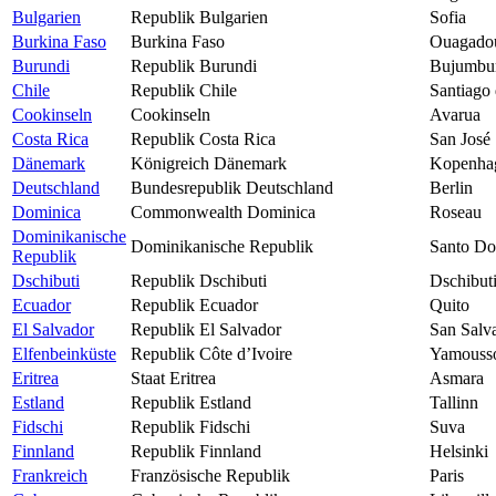
Bulgarien
Republik Bulgarien
Sofia
Burkina Faso
Burkina Faso
Ouagado
Burundi
Republik Burundi
Bujumbu
Chile
Republik Chile
Santiago 
Cookinseln
Cookinseln
Avarua
Costa Rica
Republik Costa Rica
San José
Dänemark
Königreich Dänemark
Kopenha
Deutschland
Bundesrepublik Deutschland
Berlin
Dominica
Commonwealth Dominica
Roseau
Dominikanische
Dominikanische Republik
Santo D
Republik
Dschibuti
Republik Dschibuti
Dschibuti
Ecuador
Republik Ecuador
Quito
El Salvador
Republik El Salvador
San Salv
Elfenbeinküste
Republik Côte d’Ivoire
Yamouss
Eritrea
Staat Eritrea
Asmara
Estland
Republik Estland
Tallinn
Fidschi
Republik Fidschi
Suva
Finnland
Republik Finnland
Helsinki
Frankreich
Französische Republik
Paris