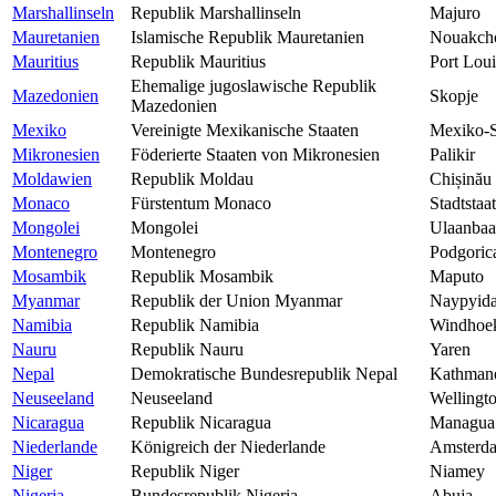
Marshallinseln
Republik Marshallinseln
Majuro
Mauretanien
Islamische Republik Mauretanien
Nouakcho
Mauritius
Republik Mauritius
Port Loui
Ehemalige jugoslawische Republik
Mazedonien
Skopje
Mazedonien
Mexiko
Vereinigte Mexikanische Staaten
Mexiko-S
Mikronesien
Föderierte Staaten von Mikronesien
Palikir
Moldawien
Republik Moldau
Chișinău
Monaco
Fürstentum Monaco
Stadtstaat
Mongolei
Mongolei
Ulaanbaa
Montenegro
Montenegro
Podgoric
Mosambik
Republik Mosambik
Maputo
Myanmar
Republik der Union Myanmar
Naypyid
Namibia
Republik Namibia
Windhoe
Nauru
Republik Nauru
Yaren
Nepal
Demokratische Bundesrepublik Nepal
Kathman
Neuseeland
Neuseeland
Wellingt
Nicaragua
Republik Nicaragua
Managua
Niederlande
Königreich der Niederlande
Amsterd
Niger
Republik Niger
Niamey
Nigeria
Bundesrepublik Nigeria
Abuja