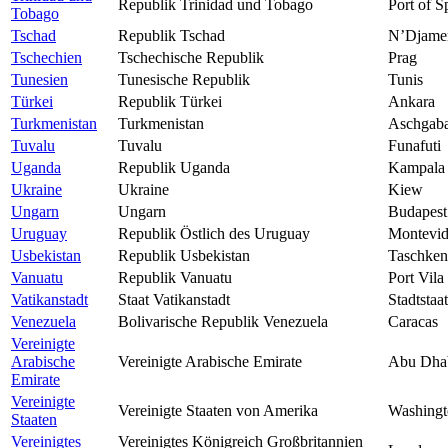
Republik Trinidad und Tobago
Port of S
Tobago
Tschad
Republik Tschad
N’Djame
Tschechien
Tschechische Republik
Prag
Tunesien
Tunesische Republik
Tunis
Türkei
Republik Türkei
Ankara
Turkmenistan
Turkmenistan
Aschgab
Tuvalu
Tuvalu
Funafuti
Uganda
Republik Uganda
Kampala
Ukraine
Ukraine
Kiew
Ungarn
Ungarn
Budapest
Uruguay
Republik Östlich des Uruguay
Montevi
Usbekistan
Republik Usbekistan
Taschken
Vanuatu
Republik Vanuatu
Port Vila
Vatikanstadt
Staat Vatikanstadt
Stadtstaat
Venezuela
Bolivarische Republik Venezuela
Caracas
Vereinigte
Arabische
Vereinigte Arabische Emirate
Abu Dha
Emirate
Vereinigte
Vereinigte Staaten von Amerika
Washingt
Staaten
Vereinigtes
Vereinigtes Königreich Großbritannien