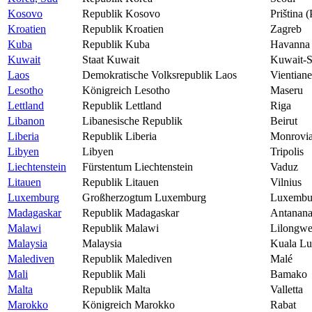
Kosovo
Republik Kosovo
Priština (
Kroatien
Republik Kroatien
Zagreb
Kuba
Republik Kuba
Havanna
Kuwait
Staat Kuwait
Kuwait-S
Laos
Demokratische Volksrepublik Laos
Vientiane
Lesotho
Königreich Lesotho
Maseru
Lettland
Republik Lettland
Riga
Libanon
Libanesische Republik
Beirut
Liberia
Republik Liberia
Monrovi
Libyen
Libyen
Tripolis
Liechtenstein
Fürstentum Liechtenstein
Vaduz
Litauen
Republik Litauen
Vilnius
Luxemburg
Großherzogtum Luxemburg
Luxembu
Madagaskar
Republik Madagaskar
Antanana
Malawi
Republik Malawi
Lilongw
Malaysia
Malaysia
Kuala L
Malediven
Republik Malediven
Malé
Mali
Republik Mali
Bamako
Malta
Republik Malta
Valletta
Marokko
Königreich Marokko
Rabat