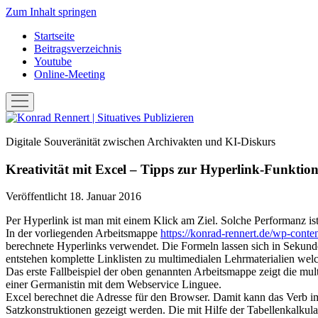
Zum Inhalt springen
Startseite
Beitragsverzeichnis
Youtube
Online-Meeting
Menü
öffnen
Konrad
Rennert
Digitale Souveränität zwischen Archivakten und KI-Diskurs
|
Situatives
Kreativität mit Excel – Tipps zur Hyperlink-Funktio
Publizieren
Veröffentlicht 18. Januar 2016
Per Hyperlink ist man mit einem Klick am Ziel. Solche Performanz i
In der vorliegenden Arbeitsmappe
https://konrad-rennert.de/wp-cont
berechnete Hyperlinks verwendet. Die Formeln lassen sich in Sekun
entstehen komplette Linklisten zu multimedialen Lehrmaterialien welc
Das erste Fallbeispiel der oben genannten Arbeitsmappe zeigt die mu
einer Germanistin mit dem Webservice Linguee.
Excel berechnet die Adresse für den Browser. Damit kann das Verb i
Satzkonstruktionen gezeigt werden. Die mit Hilfe der Tabellenkalkulat