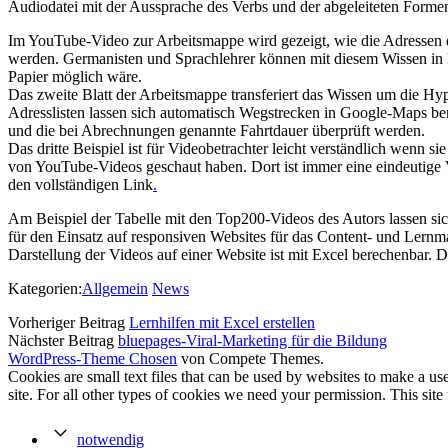
Audiodatei mit der Aussprache des Verbs und der abgeleiteten Forme
Im YouTube-Video zur Arbeitsmappe wird gezeigt, wie die Adressen de
werden. Germanisten und Sprachlehrer können mit diesem Wissen in kür
Papier möglich wäre.
Das zweite Blatt der Arbeitsmappe transferiert das Wissen um die H
Adresslisten lassen sich automatisch Wegstrecken in Google-Maps ber
und die bei Abrechnungen genannte Fahrtdauer überprüft werden.
Das dritte Beispiel ist für Videobetrachter leicht verständlich wenn s
von YouTube-Videos geschaut haben. Dort ist immer eine eindeutige V
den vollständigen Link
.
Am Beispiel der Tabelle mit den Top200-Videos des Autors lassen sic
für den Einsatz auf responsiven Websites für das Content- und Lern
Darstellung der Videos auf einer Website ist mit Excel berechenbar. 
Kategorien:
Allgemein
News
Vorheriger Beitrag
Lernhilfen mit Excel erstellen
Nächster Beitrag
bluepages-Viral-Marketing für die Bildung
WordPress-Theme Chosen
von Compete Themes.
Cookies are small text files that can be used by websites to make a user
site. For all other types of cookies we need your permission. This site
notwendig