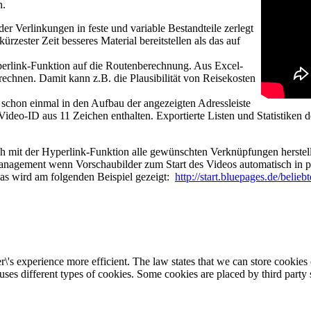
n.
r Verlinkungen in feste und variable Bestandteile zerlegt
zester Zeit besseres Material bereitstellen als das auf
yperlink-Funktion auf die Routenberechnung. Aus Excel-
echnen. Damit kann z.B. die Plausibilität von Reisekosten
ie schon einmal in den Aufbau der angezeigten Adressleiste
ideo-ID aus 11 Zeichen enthalten. Exportierte Listen und Statistiken 
h mit der Hyperlink-Funktion alle gewünschten Verknüpfungen herstell
management wenn Vorschaubilder zum Start des Videos automatisch in 
Das wird am folgenden Beispiel gezeigt:
http://start.bluepages.de/beli
\'s experience more efficient. The law states that we can store cookies o
 uses different types of cookies. Some cookies are placed by third party