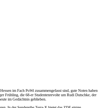
 in Hessen im Fach PoWi zusammengefasst sind, gute Noten haben
ger Frühling, die 68-er Studentenrevolte um Rudi Dutschke, der
heute im Gedächtnis geblieben.
eren. In der Sendereihe Terra-X bietet das ZDF einige