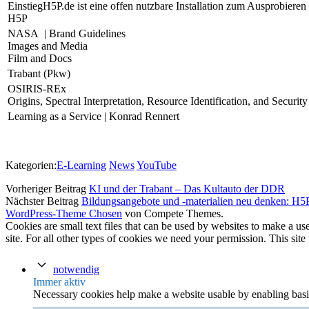
EinstiegH5P.de ist eine offen nutzbare Installation zum Ausprobiere
H5P
NASA | Brand Guidelines
Images and Media
Film and Docs
Trabant (Pkw)
OSIRIS-REx
Origins, Spectral Interpretation, Resource Identification, and Securit
Learning as a Service | Konrad Rennert
Kategorien:
E-Learning
News
YouTube
Vorheriger Beitrag
KI und der Trabant – Das Kultauto der DDR
Nächster Beitrag
Bildungsangebote und -materialien neu denken: H5P
WordPress-Theme Chosen
von Compete Themes.
Cookies are small text files that can be used by websites to make a user
site. For all other types of cookies we need your permission. This site
notwendig
Immer aktiv
Necessary cookies help make a website usable by enabling basic