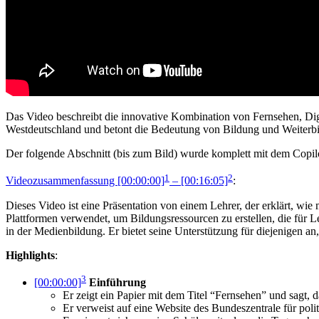
Das Video beschreibt die innovative Kombination von Fernsehen, Digi
Westdeutschland und betont die Bedeutung von Bildung und Weiterbil
Der folgende Abschnitt (bis zum Bild) wurde komplett mit dem Copilo
1
2
Videozusammenfassung [00:00:00]
– [00:16:05]
:
Dieses Video ist eine Präsentation von einem Lehrer, der erklärt, wie
Plattformen verwendet, um Bildungsressourcen zu erstellen, die für Le
in der Medienbildung. Er bietet seine Unterstützung für diejenigen an,
Highlights
:
3
[00:00:00]
Einführung
Er zeigt ein Papier mit dem Titel “Fernsehen” und sagt, da
Er verweist auf eine Website des Bundeszentrale für poli