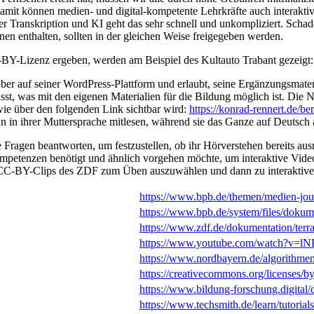
Damit können medien- und digital-kompetente Lehrkräfte auch interakt
 Transkription und KI geht das sehr schnell und unkompliziert. Schade i
onen enthalten, sollten in der gleichen Weise freigegeben werden.
C-BY-Lizenz ergeben, werden am Beispiel des Kultauto Trabant gezeigt
ber auf seiner WordPress-Plattform und erlaubt, seine Ergänzungsmateri
lässt, was mit den eigenen Materialien für die Bildung möglich ist. Di
wie über den folgenden Link sichtbar wird:
https://konrad-rennert.de/be
n ihrer Muttersprache mitlesen, während sie das Ganze auf Deutsch a
 Fragen beantworten, um festzustellen, ob ihr Hörverstehen bereits aus
Kompetenzen benötigt und ähnlich vorgehen möchte, um interaktive Vid
er CC-BY-Clips des ZDF zum Üben auszuwählen und dann zu interaktive
https://www.bpb.de/themen/medien-jour
https://www.bpb.de/system/files/dok
https://www.zdf.de/dokumentation/terr
https://www.youtube.com/watch?v
https://www.nordbayern.de/algorithmen-
https://creativecommons.org/licenses/b
https://www.bildung-forschung.digital/d
https://www.techsmith.de/learn/tutorials