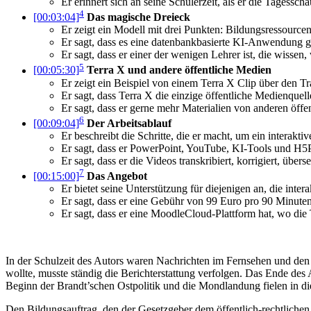
Er erinnert sich an seine Schülerzeit, als er die Tages
4
[00:03:04]
Das magische Dreieck
Er zeigt ein Modell mit drei Punkten: Bildungsressource
Er sagt, dass es eine datenbankbasierte KI-Anwendung g
Er sagt, dass er einer der wenigen Lehrer ist, die wissen
5
[00:05:30]
Terra X und andere öffentliche Medien
Er zeigt ein Beispiel von einem Terra X Clip über den Tr
Er sagt, dass Terra X die einzige öffentliche Medienquell
Er sagt, dass er gerne mehr Materialien von anderen öffe
6
[00:09:04]
Der Arbeitsablauf
Er beschreibt die Schritte, die er macht, um ein interaktiv
Er sagt, dass er PowerPoint, YouTube, KI-Tools und H5
Er sagt, dass er die Videos transkribiert, korrigiert, übe
7
[00:15:00]
Das Angebot
Er bietet seine Unterstützung für diejenigen an, die inte
Er sagt, dass er eine Gebühr von 99 Euro pro 90 Minuten
Er sagt, dass er eine MoodleCloud-Plattform hat, wo d
In der Schulzeit des Autors waren Nachrichten im Fernsehen und den
wollte, musste ständig die Berichterstattung verfolgen. Das Ende de
Beginn der Brandt’schen Ostpolitik und die Mondlandung fielen in di
Den Bildungsauftrag, den der Gesetzgeber dem öffentlich-rechtlichen 