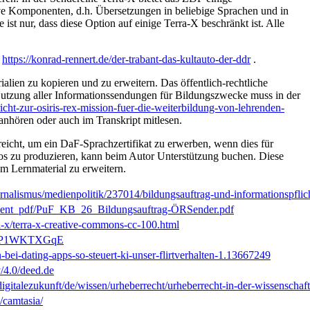
ive Komponenten, d.h. Übersetzungen in beliebige Sprachen und in
st nur, dass diese Option auf einige Terra-X beschränkt ist. Alle
:
https://konrad-rennert.de/der-trabant-das-kultauto-der-ddr
.
alien zu kopieren und zu erweitern. Das öffentlich-rechtliche
e Nutzung aller Informationssendungen für Bildungszwecke muss in der
richt-zur-osiris-rex-mission-fuer-die-weiterbildung-von-lehrenden-
nhören oder auch im Transkript mitlesen.
reicht, um ein DaF-Sprachzertifikat zu erwerben, wenn dies für
eos zu produzieren, kann beim Autor Unterstützung buchen. Diese
m Lernmaterial zu erweitern.
nalismus/medienpolitik/237014/bildungsauftrag-und-informationspflic
ument_pdf/PuF_KB_26_Bildungsauftrag-ÖRSender.pdf
a-x/terra-x-creative-commons-cc-100.html
=lNP1WKTXGqE
bei-dating-apps-so-steuert-ki-unser-flirtverhalten-1.13667249
y/4.0/deed.de
igitalezukunft/de/wissen/urheberrecht/urheberrecht-in-der-wissenschaft/
/camtasia/