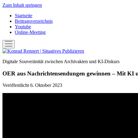
Zum Inhalt springen
Startseite
Beitragsverzeichnis
Youtube
Online-Meeting
Menü
öffnen
Konrad
Rennert
Digitale Souveränität zwischen Archivakten und KI-Diskurs
|
Situatives
OER aus Nachrichtensendungen gewinnen – Mit KI un
Publizieren
Veröffentlicht 6. Oktober 2023