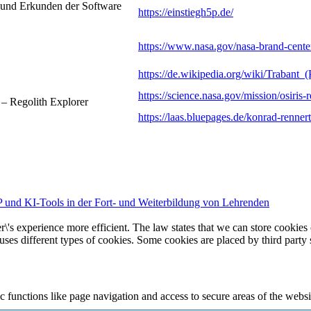
n und Erkunden der Software
https://einstiegh5p.de/
https://www.nasa.gov/nasa-brand-cente
https://de.wikipedia.org/wiki/Trabant_
https://science.nasa.gov/mission/osiris-r
y – Regolith Explorer
https://laas.bluepages.de/konrad-rennert
 und KI-Tools in der Fort- und Weiterbildung von Lehrenden
\'s experience more efficient. The law states that we can store cookies o
 uses different types of cookies. Some cookies are placed by third party
 functions like page navigation and access to secure areas of the websi