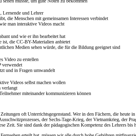
schau sehen musste, um gute Noten zu bekommen
n, Lernende und Lehrer
ibt, die Menschen mit gemeinsamen Interessen verbindet
, wie man interaktive Videos macht
abant und wie er ihn bearbeitet hat
e ist, die CC-BY-Materialien anbietet
ntlichen Medien sehen würde, die für die Bildung geeignet sind
es Video zu erstellen
P verwendet
rsetzt und in Fragen umwandelt
raktive Videos selbst machen wollen
 verlangt
ie Teilnehmer miteinander kommunizieren können
 Zeitungen oft Unterrichtsgegenstand. Wer in den Fächern, die heute
s Ausschwitzprozesses, der Sechs-Tage-Krieg, der Vietnamkrieg, der Pra
ese Zeit. Sie sind dank der pädagogischen Kompetenz des Lehrers bis 
Fernsehen erteilt hat, müssen wir alle durch hohe Gebühren mitfinanzi