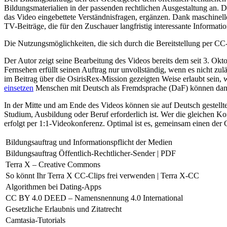
Bildungsmaterialien in der passenden rechtlichen Ausgestaltung an. 
das Video eingebettete Verständnisfragen, ergänzen. Dank maschineller
TV-Beiträge, die für den Zuschauer langfristig interessante Informati
Die Nutzungsmöglichkeiten, die sich durch die Bereitstellung per C
Der Autor zeigt seine Bearbeitung des Videos bereits dem seit 3. Okto
Fernsehen erfüllt seinen Auftrag nur unvollständig, wenn es nicht zu
im Beitrag über die OsirisRex-Mission gezeigten Weise erlaubt sein, 
einsetzen
Menschen mit Deutsch als Fremdsprache (DaF) können dann i
In der Mitte und am Ende des Videos können sie auf Deutsch gestellte
Studium, Ausbildung oder Beruf erforderlich ist. Wer die gleichen 
erfolgt per 1:1-Videokonferenz. Optimal ist es, gemeinsam einen d
Bildungsauftrag und Informationspflicht der Medien
Bildungsauftrag Öffentlich-Rechtlicher-Sender | PDF
Terra X – Creative Commons
So könnt Ihr Terra X CC-Clips frei verwenden | Terra X-CC
Algorithmen bei Dating-Apps
CC BY 4.0 DEED – Namensnennung 4.0 International
Gesetzliche Erlaubnis und Zitatrecht
Camtasia-Tutorials