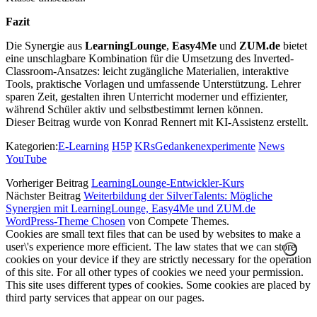
Fazit
Die Synergie aus
LearningLounge
,
Easy4Me
und
ZUM.de
bietet
eine unschlagbare Kombination für die Umsetzung des Inverted-
Classroom-Ansatzes: leicht zugängliche Materialien, interaktive
Tools, praktische Vorlagen und umfassende Unterstützung. Lehrer
sparen Zeit, gestalten ihren Unterricht moderner und effizienter,
während Schüler aktiv und selbstbestimmt lernen können.
Dieser Beitrag wurde von Konrad Rennert mit KI-Assistenz erstellt.
Kategorien:
E-Learning
H5P
KRsGedankenexperimente
News
YouTube
Vorheriger Beitrag
LearningLounge-Entwickler-Kurs
Nächster Beitrag
Weiterbildung der SilverTalents: Mögliche
Synergien mit LearningLounge, Easy4Me und ZUM.de
WordPress-Theme Chosen
von Compete Themes.
Cookies are small text files that can be used by websites to make a
user\'s experience more efficient. The law states that we can store
cookies on your device if they are strictly necessary for the operation
of this site. For all other types of cookies we need your permission.
This site uses different types of cookies. Some cookies are placed by
third party services that appear on our pages.