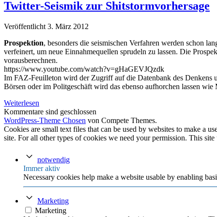
Management
Twitter-Seismik zur Shitstormvorhersage
Veröffentlicht 3. März 2012
Prospektion
, besonders die seismischen Verfahren werden schon lang
verfeinert, um neue Einnahmequellen sprudeln zu lassen. Die Prospekt
vorausberechnen.
https://www.youtube.com/watch?v=gHaGEVJQzdk
Im FAZ-Feuilleton wird der Zugriff auf die Datenbank des Denkens
Börsen oder im Politgeschäft wird das ebenso aufhorchen lassen wie
Twitter-
Weiterlesen
Seismik
Kommentare sind geschlossen
zur
WordPress-Theme Chosen
von Compete Themes.
Shitstormvorhersage
Cookies are small text files that can be used by websites to make a user
site. For all other types of cookies we need your permission. This site
notwendig
Immer aktiv
Necessary cookies help make a website usable by enabling basic
Marketing
Marketing