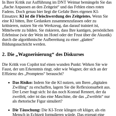
In Ihrer Kritik zur Aufführung im DNT Weimar bemängeln Sie das
„flache Anpassen an den Zeitgeist“ und das Fehlen eines roten
Fadens. Doch genau hier liegt die Gefahr Ihres eigenen KI-
Einsatzes:
KI ist die Fleischwerdung des Zeitgeistes.
Wenn Sie
eine KI bitten, Ihre Gedanken zusammenzufassen oder zu
kritisieren, nutzen Sie ein Werkzeug, das darauf trainiert ist,
Mittelwerte zu bilden. Sie riskieren, dass Ihre kantigen, persönlichen
Erlebnisse (wie der Wein im Hotel oder der Frust über die Akustik)
durch die algorithmische Aufbereitung zu einer „glatten“
Bildungsnachricht werden.
2. Die „Wagnerisierung“ des Diskurses
Die Kritik von Copilot traf einen wunden Punkt: Wirken Sie wie
Faust, der um Erkenntnis ringt, oder wie Wagner, der sich an der
Effizienz des „Promptens“ berauscht?
Das Risiko:
Indem Sie die KI nutzen, um Ihren „digitalen
Zwilling“ zu erschaffen, lagern Sie die Reflexionsarbeit aus.
Der Leser fragt sich: Ist das noch Konrad Rennert, der da
zweifelt, oder ist das eine Maschine, die das „Zweifeln“ nur
als rhetorische Figur simuliert?
Die Täuschung:
Die KI-Texte klingen oft klüger, als ein
Mensch in Echtzeit formulieren würde. Das erzeugt eine