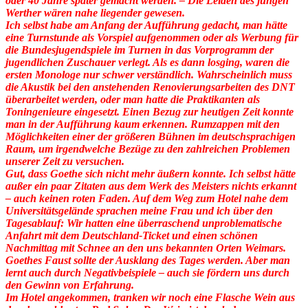
oder 40 Jahre später gemacht werden. – Die Leiden des jungen
Werther wären nahe liegender gewesen.
Ich selbst habe am Anfang der Aufführung gedacht, man hätte
eine Turnstunde als Vorspiel aufgenommen oder als Werbung für
die Bundesjugendspiele im Turnen in das Vorprogramm der
jugendlichen Zuschauer verlegt. Als es dann losging, waren die
ersten Monologe nur schwer verständlich. Wahrscheinlich muss
die Akustik bei den anstehenden Renovierungsarbeiten des DNT
überarbeitet werden, oder man hatte die Praktikanten als
Toningenieure eingesetzt. Einen Bezug zur heutigen Zeit konnte
man in der Aufführung kaum erkennen. Rumzappen mit den
Möglichkeiten einer der größeren Bühnen im deutschsprachigen
Raum, um irgendwelche Bezüge zu den zahlreichen Problemen
unserer Zeit zu versuchen.
Gut, dass Goethe sich nicht mehr äußern konnte. Ich selbst hätte
außer ein paar Zitaten aus dem Werk des Meisters nichts erkannt
– auch keinen roten Faden. Auf dem Weg zum Hotel nahe dem
Universitätsgelände sprachen meine Frau und ich über den
Tagesablauf: Wir hatten eine überraschend unproblematische
Anfahrt mit dem Deutschland-Ticket und einen schönen
Nachmittag mit Schnee an den uns bekannten Orten Weimars.
Goethes Faust sollte der Ausklang des Tages werden. Aber man
lernt auch durch Negativbeispiele – auch sie fördern uns durch
den Gewinn von Erfahrung.
Im Hotel angekommen, tranken wir noch eine Flasche Wein aus