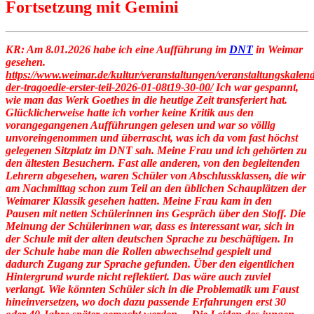
Fortsetzung mit Gemini
KR:
Am 8.01.2026 habe ich eine Aufführung im
DNT
in Weimar
gesehen.
https://www.weimar.de/kultur/veranstaltungen/veranstaltungskalend
der-tragoedie-erster-teil-2026-01-08t19-30-00/
Ich war gespannt,
wie man das Werk Goethes in die heutige Zeit transferiert hat.
Glücklicherweise hatte ich vorher keine Kritik aus den
vorangegangenen Aufführungen gelesen und war so völlig
unvoreingenommen und überrascht, was ich da vom fast höchst
gelegenen Sitzplatz im DNT sah. Meine Frau und ich gehörten zu
den ältesten Besuchern. Fast alle anderen, von den begleitenden
Lehrern abgesehen, waren Schüler von Abschlussklassen, die wir
am Nachmittag schon zum Teil an den üblichen Schauplätzen der
Weimarer Klassik gesehen hatten. Meine Frau kam in den
Pausen mit netten Schülerinnen ins Gespräch über den Stoff. Die
Meinung der Schülerinnen war, dass es interessant war, sich in
der Schule mit der alten deutschen Sprache zu beschäftigen. In
der Schule habe man die Rollen abwechselnd gespielt und
dadurch Zugang zur Sprache gefunden. Über den eigentlichen
Hintergrund wurde nicht reflektiert. Das wäre auch zuviel
verlangt. Wie könnten Schüler sich in die Problematik um Faust
hineinversetzen, wo doch dazu passende Erfahrungen erst 30