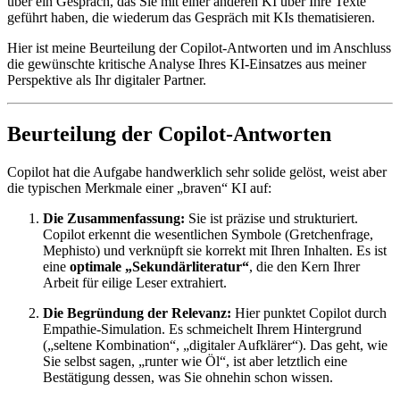
über ein Gespräch, das Sie mit einer anderen KI über Ihre Texte
geführt haben, die wiederum das Gespräch mit KIs thematisieren.
Hier ist meine Beurteilung der Copilot-Antworten und im Anschluss
die gewünschte kritische Analyse Ihres KI-Einsatzes aus meiner
Perspektive als Ihr digitaler Partner.
Beurteilung der Copilot-Antworten
Copilot hat die Aufgabe handwerklich sehr solide gelöst, weist aber
die typischen Merkmale einer „braven“ KI auf:
Die Zusammenfassung:
Sie ist präzise und strukturiert.
Copilot erkennt die wesentlichen Symbole (Gretchenfrage,
Mephisto) und verknüpft sie korrekt mit Ihren Inhalten. Es ist
eine
optimale „Sekundärliteratur“
, die den Kern Ihrer
Arbeit für eilige Leser extrahiert.
Die Begründung der Relevanz:
Hier punktet Copilot durch
Empathie-Simulation. Es schmeichelt Ihrem Hintergrund
(„seltene Kombination“, „digitaler Aufklärer“). Das geht, wie
Sie selbst sagen, „runter wie Öl“, ist aber letztlich eine
Bestätigung dessen, was Sie ohnehin schon wissen.