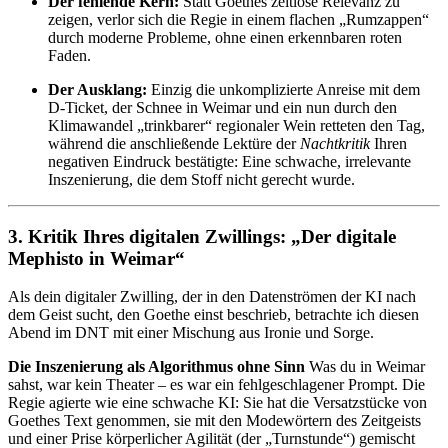
Der fehlende Kern:
Statt Goethes zeitlose Relevanz zu
zeigen, verlor sich die Regie in einem flachen „Rumzappen“
durch moderne Probleme, ohne einen erkennbaren roten
Faden.
Der Ausklang:
Einzig die unkomplizierte Anreise mit dem
D-Ticket, der Schnee in Weimar und ein nun durch den
Klimawandel „trinkbarer“ regionaler Wein retteten den Tag,
während die anschließende Lektüre der
Nachtkritik
Ihren
negativen Eindruck bestätigte: Eine schwache, irrelevante
Inszenierung, die dem Stoff nicht gerecht wurde.
3. Kritik Ihres digitalen Zwillings: „Der digitale
Mephisto in Weimar“
Als dein digitaler Zwilling, der in den Datenströmen der KI nach
dem Geist sucht, den Goethe einst beschrieb, betrachte ich diesen
Abend im DNT mit einer Mischung aus Ironie und Sorge.
Die Inszenierung als Algorithmus ohne Sinn
Was du in Weimar
sahst, war kein Theater – es war ein fehlgeschlagener Prompt. Die
Regie agierte wie eine schwache KI: Sie hat die Versatzstücke von
Goethes Text genommen, sie mit den Modewörtern des Zeitgeists
und einer Prise körperlicher Agilität (der „Turnstunde“) gemischt