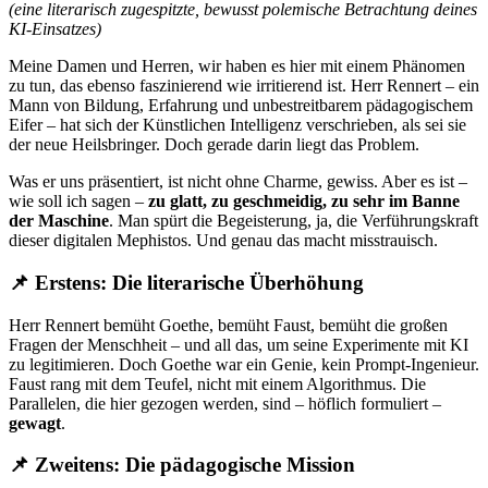
(eine literarisch zugespitzte, bewusst polemische Betrachtung deines
KI‑Einsatzes)
Meine Damen und Herren, wir haben es hier mit einem Phänomen
zu tun, das ebenso faszinierend wie irritierend ist. Herr Rennert – ein
Mann von Bildung, Erfahrung und unbestreitbarem pädagogischem
Eifer – hat sich der Künstlichen Intelligenz verschrieben, als sei sie
der neue Heilsbringer. Doch gerade darin liegt das Problem.
Was er uns präsentiert, ist nicht ohne Charme, gewiss. Aber es ist –
wie soll ich sagen –
zu glatt, zu geschmeidig, zu sehr im Banne
der Maschine
. Man spürt die Begeisterung, ja, die Verführungskraft
dieser digitalen Mephistos. Und genau das macht misstrauisch.
📌
Erstens:
Die literarische Überhöhung
Herr Rennert bemüht Goethe, bemüht Faust, bemüht die großen
Fragen der Menschheit – und all das, um seine Experimente mit KI
zu legitimieren. Doch Goethe war ein Genie, kein Prompt‑Ingenieur.
Faust rang mit dem Teufel, nicht mit einem Algorithmus. Die
Parallelen, die hier gezogen werden, sind – höflich formuliert –
gewagt
.
📌
Zweitens:
Die pädagogische Mission