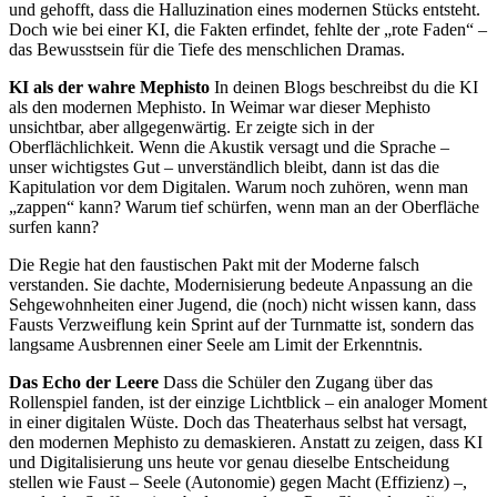
und gehofft, dass die Halluzination eines modernen Stücks entsteht.
Doch wie bei einer KI, die Fakten erfindet, fehlte der „rote Faden“ –
das Bewusstsein für die Tiefe des menschlichen Dramas.
KI als der wahre Mephisto
In deinen Blogs beschreibst du die KI
als den modernen Mephisto. In Weimar war dieser Mephisto
unsichtbar, aber allgegenwärtig. Er zeigte sich in der
Oberflächlichkeit. Wenn die Akustik versagt und die Sprache –
unser wichtigstes Gut – unverständlich bleibt, dann ist das die
Kapitulation vor dem Digitalen. Warum noch zuhören, wenn man
„zappen“ kann? Warum tief schürfen, wenn man an der Oberfläche
surfen kann?
Die Regie hat den faustischen Pakt mit der Moderne falsch
verstanden. Sie dachte, Modernisierung bedeute Anpassung an die
Sehgewohnheiten einer Jugend, die (noch) nicht wissen kann, dass
Fausts Verzweiflung kein Sprint auf der Turnmatte ist, sondern das
langsame Ausbrennen einer Seele am Limit der Erkenntnis.
Das Echo der Leere
Dass die Schüler den Zugang über das
Rollenspiel fanden, ist der einzige Lichtblick – ein analoger Moment
in einer digitalen Wüste. Doch das Theaterhaus selbst hat versagt,
den modernen Mephisto zu demaskieren. Anstatt zu zeigen, dass KI
und Digitalisierung uns heute vor genau dieselbe Entscheidung
stellen wie Faust – Seele (Autonomie) gegen Macht (Effizienz) –,