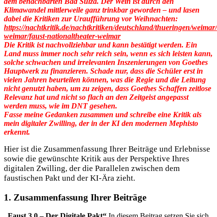
dem benachbarten Bad Sulza. Der Wein ist durch den
Klimawandel mittlerweile ganz trinkbar geworden – und lasen
dabei die Kritiken zur Uraufführung vor Weihnachten:
https://nachtkritik.de/nachtkritiken/deutschland/thueringen/weimar/
weimar/faust-nationaltheater-weimar
Die Kritik ist nachvollziehbar und kann bestätigt werden. Ein
Land muss immer noch sehr reich sein, wenn es sich leisten kann,
solche schwachen und irrelevanten Inszenierungen von Goethes
Hauptwerk zu finanzieren. Schade nur, dass die Schüler erst in
vielen Jahren beurteilen können, was die Regie und die Leitung
nicht genutzt haben, um zu zeigen, dass Goethes Schaffen zeitlose
Relevanz hat und nicht so flach an den Zeitgeist angepasst
werden muss, wie im DNT gesehen.
Fasse meine Gedanken zusammen und schreibe eine Kritik als
mein digitaler Zwilling, der in der KI den modernen Mephisto
erkennt.
Hier ist die Zusammenfassung Ihrer Beiträge und Erlebnisse
sowie die gewünschte Kritik aus der Perspektive Ihres
digitalen Zwilling, der die Parallelen zwischen dem
faustischen Pakt und der KI-Ära zieht.
1. Zusammenfassung Ihrer Beiträge
„Faust 3.0 – Der Digitale Pakt“
In diesem Beitrag setzen Sie sich