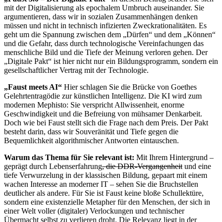
mit der Digitalisierung als epochalem Umbruch auseinander. Sie
argumentieren, dass wir in sozialen Zusammenhängen denken
müssen und nicht in technisch infizierten Zweckrationalitäten. Es
geht um die Spannung zwischen dem „Dürfen“ und dem „Können“
und die Gefahr, dass durch technologische Vereinfachungen das
menschliche Bild und die Tiefe der Meinung verloren gehen. Der
„Digitale Pakt“ ist hier nicht nur ein Bildungsprogramm, sondern ein
gesellschaftlicher Vertrag mit der Technologie.
„Faust meets AI“
Hier schlagen Sie die Brücke von Goethes
Gelehrtentragödie zur künstlichen Intelligenz. Die KI wird zum
modernen Mephisto: Sie verspricht Allwissenheit, enorme
Geschwindigkeit und die Befreiung von mühsamer Denkarbeit.
Doch wie bei Faust stellt sich die Frage nach dem Preis. Der Pakt
besteht darin, dass wir Souveränität und Tiefe gegen die
Bequemlichkeit algorithmischer Antworten eintauschen.
Warum das Thema für Sie relevant ist:
Mit Ihrem Hintergrund –
geprägt durch Lebenserfahrung
, die DDR-Vergangenheit
und eine
tiefe Verwurzelung in der klassischen Bildung, gepaart mit einem
wachen Interesse an moderner IT – sehen Sie die Bruchstellen
deutlicher als andere. Für Sie ist Faust keine bloße Schullektüre,
sondern eine existenzielle Metapher für den Menschen, der sich in
einer Welt voller (digitaler) Verlockungen und technischer
Übermacht selbst zu verlieren droht. Die Relevanz liegt in der