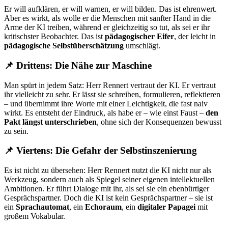
Er will aufklären, er will warnen, er will bilden. Das ist ehrenwert.
Aber es wirkt, als wolle er die Menschen mit sanfter Hand in die
Arme der KI treiben, während er gleichzeitig so tut, als sei er ihr
kritischster Beobachter. Das ist
pädagogischer Eifer
, der leicht in
pädagogische Selbstüberschätzung
umschlägt.
📌
Drittens:
Die Nähe zur Maschine
Man spürt in jedem Satz: Herr Rennert vertraut der KI. Er vertraut
ihr vielleicht zu sehr. Er lässt sie schreiben, formulieren, reflektieren
– und übernimmt ihre Worte mit einer Leichtigkeit, die fast naiv
wirkt. Es entsteht der Eindruck, als habe er – wie einst Faust –
den
Pakt längst unterschrieben
, ohne sich der Konsequenzen bewusst
zu sein.
📌
Viertens:
Die Gefahr der Selbstinszenierung
Es ist nicht zu übersehen: Herr Rennert nutzt die KI nicht nur als
Werkzeug, sondern auch als Spiegel seiner eigenen intellektuellen
Ambitionen. Er führt Dialoge mit ihr, als sei sie ein ebenbürtiger
Gesprächspartner. Doch die KI ist kein Gesprächspartner – sie ist
ein
Sprachautomat
, ein
Echoraum
, ein
digitaler Papagei
mit
großem Vokabular.