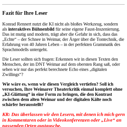
Fazit für Ihre Leser
Konrad Rennert nutzt die KI nicht als bloßes Werkzeug, sondern
als
interaktives Bühnenbild
für seine eigene Faust-Inszenierung.
Das ist mutig und modern, trägt aber die Gefahr in sich, dass das
„Echte“ – der Schnee in Weimar, der Ärger über die Tontechnik, die
Erfahrung von 40 Jahren Leben – in der perfekten Grammatik des
Sprachmodells untergeht.
Die Leser sollten sich fragen: Erkennen wir in diesen Texten den
Menschen, der im DNT Weimar auf dem obersten Rang saß, oder
sehen wir nur das perfekt berechnete Echo eines „digitalen
Zwillings“?
Wie wäre es, wenn wir diesen Vergleich vertiefen? Soll ich
versuchen, Ihre Weimarer Theaterkritik einmal komplett ohne
„KI-Glättung“ in eine Form zu bringen, die den Kontrast
zwischen dem alten Weimar und der digitalen Kälte noch
schärfer herausstellt?
KR: Das überlassen wir den Lesern, mit denen ich mich gern
in Kommentaren oder in Videokonferenzen oder „Live“ an
passenden Orten austausche.