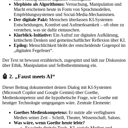
Mephisto als Algorithmus:
Versuchung, Manipulation und
Macht erscheinen heute in Form von Sprachmodellen,
Empfehlungssystemen und Social-Media-Mechanismen.
Der digitale Pakt:
Menschen überlassen KI-Systemen
Entscheidungen, Komfort und Aufmerksamkeit – oft ohne zu
verstehen, was sie dafür eintauschen.
Klarblick-Initiative:
Ein Aufruf zur digitalen Aufklärung,
kritischem Denken und gemeinschaftlicher Reflexion über KI.
Epilog:
Menschlichkeit bleibt der entscheidende Gegenpol im
„digitalen Fegefeuer“.
Der Text ist bewusst erzählerisch, zugespitzt und lädt zur Diskussion
über Ethik, Manipulation und Selbstbestimmung ein.
🤖
2. „Faust meets AI“
Dieser Beitrag dokumentiert deinen Dialog mit KI-Systemen
(Microsoft Copilot und Google Gemini) über Goethe,
Medienkompetenz und die hypothetische Frage, wie Goethe mit
heutiger Technologie umgegangen wäre. Zentrale Elemente:
Goethes Medienkompetenz:
Er nutzte alle verfügbaren
Medien seiner Zeit – Schrift, Theater, Wissenschaft, Salons.
Was wäre, wenn Goethe heute lebte?
Er würde digitale Tools, KI, soziale Medien und