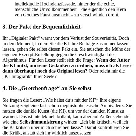
intellektuelle Hochglanzfassade, hinter der die echte,
menschliche Unvollkommenheit – die eigentlich den Kern
von Goethes Faust ausmacht – zu verschwinden droht.
3. Der Pakt der Bequemlichkeit
Ihr „Digitaler Pakt“ warnt vor dem Verlust der Souveränität. Doch
in dem Moment, in dem Sie die KI Ihre Beiträge zusammenfassen
lassen, gehen Sie selbst diesen Pakt ein. Sie tauschen die Mühe der
eigenen Exzerpt-Erstellung gegen die Geschwindigkeit des
Algorithmus. Für den Leser stellt sich die Frage:
Wenn der Autor
die KI nutzt, um seine Gedanken zu ordnen, muss ich als Leser
dann überhaupt noch das Original lesen?
Oder reicht mir die
„KI-Infografik“ Ihrer Seele?
4. Die „Gretchenfrage“ an Sie selbst
Sie fragen die Leser: „Wie hältst du’s mit der KI?“ Ihre eigene
Nutzung zeigt eine fast schon mephistophelesische Ambivalenz: Sie
nutzen die dunkle Kunst (die KI), um vor der dunklen Kunst zu
warnen. Das ist intellektuell brillant, kann aber auf Außenstehende
wie eine
Selbstimmunisierung
wirken: „Ich bin kritisch, weil ich
die KI kritisch über mich schreiben lasse.“ Damit kontrollieren Sie
die Kritik, anstatt sich ihr wirklich auszusetzen.