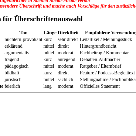
s Jugendrichter in Sachen Social-Media-Verbot
passendere Überschrift und mache auch Vorschläge für den zusätzliche
en für Überschriftenauswahl
Ton
Länge
Direktheit
Empfohlene Verwendun
nüchtern‑provokant
kurz
sehr direkt
Leitartikel / Meinungsstück
erklärend
mittel
direkt
Hintergrundbericht
argumentativ
mittel
moderat
Fachbeitrag / Kommentar
fragend
kurz
anregend
Debatten‑Aufmacher
pädagogisch
mittel
moderat
Ratgeber / Elternbrief
bildhaft
kurz
direkt
Feature / Podcast‑Begleittext
juristisch
mittel
sachlich
Stellungnahme / Fachpublika
te
feierlich
lang
moderat
Offizielles Statement