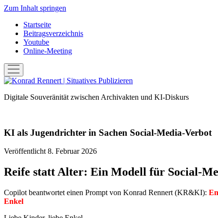
Zum Inhalt springen
Startseite
Beitragsverzeichnis
Youtube
Online-Meeting
Menü
öffnen
Konrad
Rennert
Digitale Souveränität zwischen Archivakten und KI-Diskurs
|
Situatives
Publizieren
KI als Jugendrichter in Sachen Social-Media-Verbot
Veröffentlicht 8. Februar 2026
Reife statt Alter: Ein Modell für Social‑M
Copilot beantwortet einen Prompt von Konrad Rennert (KR&KI):
En
Enkel
Liebe Kinder, liebe Enkel,