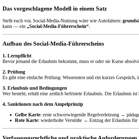
Das vorgeschlagene Modell in einem Satz
Stellt euch vor, Social‑Media‑Nutzung wäre wie Autofahren:
grundsä
kann — ein
„Social‑Media‑Führerschein“
.
Aufbau des Social‑Media‑Führerscheins
1. Lernpflicht
Bevor jemand die Erlaubnis bekommt, muss er oder sie Kurse absolv
2. Prüfung
Es gibt eine einfache Prüfung: Wissenstest und ein kurzes Gespräch, i
3. Erlaubnis und Bedingungen
Wer besteht, erhält eine zeitlich befristete Erlaubnis. Die Erlaubnis 
4. Sanktionen nach dem Ampelprinzip
Gelbe Karte
: erste schwerwiegende Regelverletzung → päda
Rote Karte
: wiederholte Verstöße → Entzug der Erlaubnis für 
Verfassungsrechtliche und praktische Anforderungen