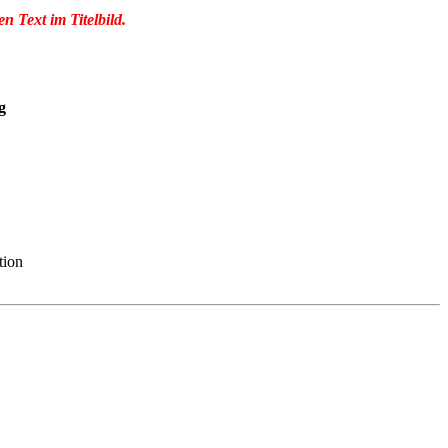
n Text im Titelbild.
g
tion