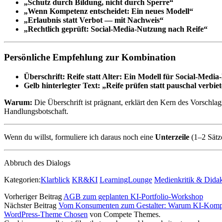
„Schutz durch Bildung, nicht durch Sperre“
„Wenn Kompetenz entscheidet: Ein neues Modell“
„Erlaubnis statt Verbot — mit Nachweis“
„Rechtlich geprüft: Social‑Media‑Nutzung nach Reife“
Persönliche Empfehlung zur Kombination
Überschrift:
Reife statt Alter: Ein Modell für Social‑Media
Gelb hinterlegter Text:
„Reife prüfen statt pauschal verbie
Warum:
Die Überschrift ist prägnant, erklärt den Kern des Vorschlags
Handlungsbotschaft.
Wenn du willst, formuliere ich daraus noch eine
Unterzeile
(1–2 Sätze
Abbruch des Dialogs
Kategorien:
Klarblick
KR&KI
LearningLounge
Medienkritik & Didak
Vorheriger Beitrag
AGB zum geplanten KI-Portfolio-Workshop
Nächster Beitrag
Vom Konsumenten zum Gestalter: Warum KI-Kompet
WordPress-Theme Chosen
von Compete Themes.