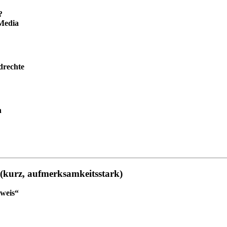
?
 Media
drechte
n
d (kurz, aufmerksamkeitsstark)
hweis“