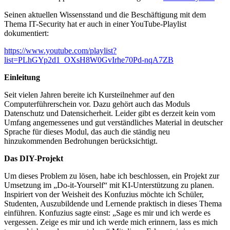
Seinen aktuellen Wissensstand und die Beschäftigung mit dem
Thema IT-Security hat er auch in einer YouTube-Playlist
dokumentiert:
https://www.youtube.com/playlist?
list=PLhGYp2d1_OXsH8W0GvIrhe70Pd-nqA7ZB
Einleitung
Seit vielen Jahren bereite ich Kursteilnehmer auf den
Computerführerschein vor. Dazu gehört auch das Moduls
Datenschutz und Datensicherheit. Leider gibt es derzeit kein vom
Umfang angemessenes und gut verständliches Material in deutscher
Sprache für dieses Modul, das auch die ständig neu
hinzukommenden Bedrohungen berücksichtigt.
Das DIY-Projekt
Um dieses Problem zu lösen, habe ich beschlossen, ein Projekt zur
Umsetzung im „Do-it-Yourself“ mit KI-Unterstützung zu planen.
Inspiriert von der Weisheit des Konfuzius möchte ich Schüler,
Studenten, Auszubildende und Lernende praktisch in dieses Thema
einführen. Konfuzius sagte einst: „Sage es mir und ich werde es
vergessen. Zeige es mir und ich werde mich erinnern, lass es mich