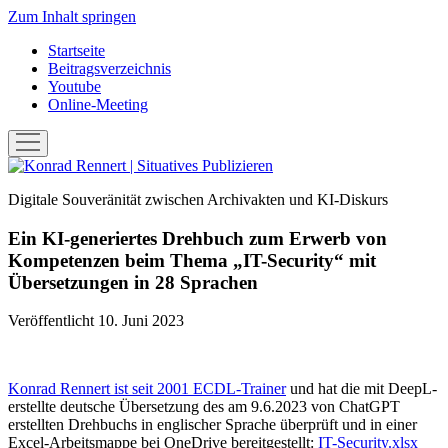
Zum Inhalt springen
Startseite
Beitragsverzeichnis
Youtube
Online-Meeting
Menü
öffnen
Konrad
Rennert
Digitale Souveränität zwischen Archivakten und KI-Diskurs
|
Situatives
Ein KI-generiertes Drehbuch zum Erwerb von
Publizieren
Kompetenzen beim Thema „IT-Security“ mit
Übersetzungen in 28 Sprachen
Veröffentlicht 10. Juni 2023
Konrad Rennert ist seit 2001 ECDL-Trainer
und hat die mit DeepL-
erstellte deutsche Übersetzung des am 9.6.2023 von ChatGPT
erstellten Drehbuchs in englischer Sprache überprüft und in einer
Excel-Arbeitsmappe bei OneDrive bereitgestellt:
IT-Security.xlsx