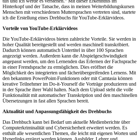
tun und ich werde es verstehen.“ Mit dieser Erkenntnis im
Hinterkopf und der Tatsache, dass in meinen Weiterbildungskursen
Menschen mit verschiedenen Muttersprachen vertreten sind, startete
ich die Erstellung eines Drehbuchs für YouTube-Erklärvideos.
Vorteile von YouTube-Erklärvideos
Die YouTube-Erklärvideos bieten zahlreiche Vorteile. Sie werden in
hoher Qualität bereitgestellt und werden maschinell transkribiert.
Dadurch können automatisch Untertitel in über 100 Sprachen
angezeigt werden. Außerdem kann die Abspielgeschwindigkeit
angepasst werden, um den Lernenden das Erlernen der Fachsprache
in einer Fremdsprache zu ermöglichen. Dies eröffnet die
Möglichkeit des integrierten und fächerübergreifenden Lernens. Mit
den bekannten PowerPoint-Funktionen oder mit Camtasia können
kreative Teilnehmer im Do-it-Yourself die Vorträge produzieren und
in der Sprache ihrer Wahl halten. Nach dem Upload steht die volle
Funktionalität mit automatischer Transkription und den maschinellen
Übersetzungen in fast allen Sprachen bereit.
Aktualität und Anpassungsfähigkeit des Drehbuchs
Das Drehbuch kann bei Bedarf um aktuelle Medienberichte über
Computerkriminalität und Cybersicherheit erweitert werden. Es
enthält alle wesentlichen Themen, die leicht mit eigenen Worten und
Hyperlinks ergänzt werden können. Ausbilder, Lehrer und