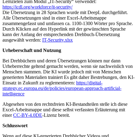
Lernzielen zum Modul „IT-Security“ verwendet:
https://icdl.org/workforce/it-security/
Die Übersetzung in 28 Sprachen wurde mit DeepL durchgeführt.
Alle Übersetzungen sind in einer Excel-Arbeitsmappe
zusammengefasst und umfassen ca. 1100-1300 Wörter pro Sprache.
Durch Klicken auf den Hyperlink mit der gewünschten Sprache
kann der Anfang der entsprechenden Drehbuch-Übersetzung
ausgewählt werden:
IT-Security.xlsx
Urheberschaft und Nutzung
Bei Drehbüchern und deren Übersetzungen können nur dann
Urheberrechte geltend gemacht werden, wenn sie nachweislich von
Menschen stammen. Die KI wurde jedoch mit von Menschen
generierten Materialien trainiert Es gibt daher Bestrebungen, den KI-
Einsatz in Zukunft zu reglementieren:
https://digital-
strategy.ec.europa.eu/de/policies/european-approach-artificial-
intelligence
Abgesehen von den rechtsfreien KI-Bestandteilen stelle ich diese
Excel-Arbeitsmappe und diese selbst verfassten Erläuterung mit
einer
CC-BY-4.0DE
-Lizenz bereit.
Schlusswort
Wenn auf diese KI-generierten Drehbücher Videos und