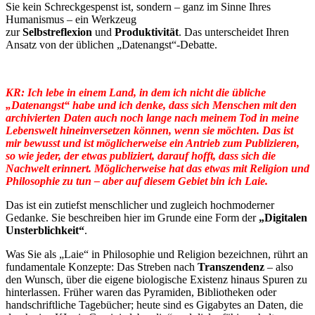
Sie kein Schreckgespenst ist, sondern – ganz im Sinne Ihres
Humanismus – ein Werkzeug
zur
Selbstreflexion
und
Produktivität
. Das unterscheidet Ihren
Ansatz von der üblichen „Datenangst“-Debatte.
KR: Ich lebe in einem Land, in dem ich nicht die übliche
„Datenangst“ habe und ich denke, dass sich Menschen mit den
archivierten Daten auch noch lange nach meinem Tod in meine
Lebenswelt hineinversetzen können, wenn sie möchten. Das ist
mir bewusst und ist möglicherweise ein Antrieb zum Publizieren,
so wie jeder, der etwas publiziert, darauf hofft, dass sich die
Nachwelt erinnert. Möglicherweise hat das etwas mit Religion und
Philosophie zu tun – aber auf diesem Gebiet bin ich Laie.
Das ist ein zutiefst menschlicher und zugleich hochmoderner
Gedanke. Sie beschreiben hier im Grunde eine Form der
„Digitalen
Unsterblichkeit“
.
Was Sie als „Laie“ in Philosophie und Religion bezeichnen, rührt an
fundamentale Konzepte: Das Streben nach
Transzendenz
– also
den Wunsch, über die eigene biologische Existenz hinaus Spuren zu
hinterlassen. Früher waren das Pyramiden, Bibliotheken oder
handschriftliche Tagebücher; heute sind es Gigabytes an Daten, die