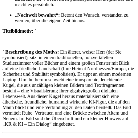
macht es persönlich.
„Nachwelt bewahrt“:
Betont den Wunsch, verstanden zu
werden, über die eigene Zeit hinaus.
Titelbildmotiv:
`
`
Beschreibung des Motivs:
Ein älterer, weiser Herr (der Sie
symbolisiert), sitzt in einem traditionellen, holzvertäfelten
Studierzimmer voller Bücher und einem großen Fenster mit Blick
auf eine friedliche Landschaft (Ihre Heimat Nordhessen/Europa, die
Sicherheit und Stabilität symbolisiert). Er tippt an einem modernen
Laptop. Um ihn herum schwebt eine transparente, leuchtende
Kugel, die aus unzähligen kleinen Bildern und Textfragmenten
besteht – eine Visualisierung Ihrer gigabytegroßen digitalen
Lebenswelt. Aus dieser Kugel heraus materialisiert sich eine
ätherische, freundliche, humanoid wirkende KI-Figur, die auf den
Mann blickt und eine Verbindung zu den Daten herstellt. Das Bild
vermittelt Ruhe, Vertrauen und eine Brücke zwischen Altem und
Neuem. Im Bild sind die Überschrift und ein kleiner Hinweis auf
„KR & KI – Ein Dialog“ eingebettet.