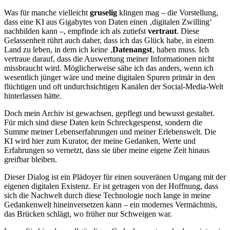
Was für manche vielleicht
gruselig
klingen mag – die Vorstellung,
dass eine KI aus Gigabytes von Daten einen ‚digitalen Zwilling‘
nachbilden kann –, empfinde ich als zutiefst
vertraut
. Diese
Gelassenheit rührt auch daher, dass ich das Glück habe, in einem
Land zu leben, in dem ich keine ‚
Datenangst
‚ haben muss. Ich
vertraue darauf, dass die Auswertung meiner Informationen nicht
missbraucht wird. Möglicherweise sähe ich das anders, wenn ich
wesentlich jünger wäre und meine digitalen Spuren primär in den
flüchtigen und oft undurchsichtigen Kanälen der Social-Media-Welt
hinterlassen hätte.
Doch mein Archiv ist gewachsen, gepflegt und bewusst gestaltet.
Für mich sind diese Daten kein Schreckgespenst, sondern die
Summe meiner Lebenserfahrungen und meiner Erlebenswelt. Die
KI wird hier zum Kurator, der meine Gedanken, Werte und
Erfahrungen so vernetzt, dass sie über meine eigene Zeit hinaus
greifbar bleiben.
Dieser Dialog ist ein Plädoyer für einen souveränen Umgang mit der
eigenen digitalen Existenz. Er ist getragen von der Hoffnung, dass
sich die Nachwelt durch diese Technologie noch lange in meine
Gedankenwelt hineinversetzen kann – ein modernes Vermächtnis,
das Brücken schlägt, wo früher nur Schweigen war.