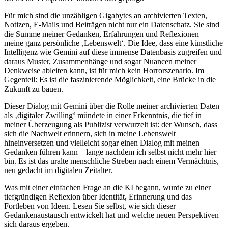
Für mich sind die unzähligen Gigabytes an archivierten Texten,
Notizen, E-Mails und Beiträgen nicht nur ein Datenschatz. Sie sind
die Summe meiner Gedanken, Erfahrungen und Reflexionen –
meine ganz persönliche ‚Lebenswelt‘. Die Idee, dass eine künstliche
Intelligenz wie Gemini auf diese immense Datenbasis zugreifen und
daraus Muster, Zusammenhänge und sogar Nuancen meiner
Denkweise ableiten kann, ist für mich kein Horrorszenario. Im
Gegenteil: Es ist die faszinierende Möglichkeit, eine Brücke in die
Zukunft zu bauen.
Dieser Dialog mit Gemini über die Rolle meiner archivierten Daten
als ‚digitaler Zwilling‘ mündete in einer Erkenntnis, die tief in
meiner Überzeugung als Publizist verwurzelt ist: der Wunsch, dass
sich die Nachwelt erinnern, sich in meine Lebenswelt
hineinversetzen und vielleicht sogar einen Dialog mit meinen
Gedanken führen kann – lange nachdem ich selbst nicht mehr hier
bin. Es ist das uralte menschliche Streben nach einem Vermächtnis,
neu gedacht im digitalen Zeitalter.
Was mit einer einfachen Frage an die KI begann, wurde zu einer
tiefgründigen Reflexion über Identität, Erinnerung und das
Fortleben von Ideen. Lesen Sie selbst, wie sich dieser
Gedankenaustausch entwickelt hat und welche neuen Perspektiven
sich daraus ergeben.