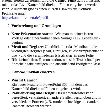
erstellt. Bereits zu Beginn wird die
Cameo-Funktion
vorgestellt,
mit der das Live-Kamerabild direkt in Folien eingebettet werden
kann. Außerdem gibt es einen kurzen Hinweis auf Konrads
Profilseite unter
https://konrad-rennert.de/profil
Vorbereitung und Grundlagen
Neue Präsentation starten
: Wie man mit einer leeren
Vorlage oder einer vorhandenen Vorlage (z.B. Lebenslauf)
beginnt.
Menü und Register
: Überblick über das Menüband, die
wichtigsten Register (Start, Einfügen, Bildschirmpräsentation
usw.) und die verschiedenen
Platzhalter
in einer Folie.
Diktierfunktion
: Demonstration, wie sich Text schnell per
Spracheingabe einfügen und anschließend korrigieren lässt.
Cameo-Funktion einsetzen
Was ist Cameo?
Ein neues Feature in PowerPoint 365, mit dem das
Kamerabild direkt auf Folien eingebettet wird.
Positionierung und Design
: Das Kamerafenster kann
vergrößert, verkleinert, an andere Stellen verschoben und in
verschiedene Formen (z.B. runde, rechteckige oder andere
Rahmen) gebracht werden.