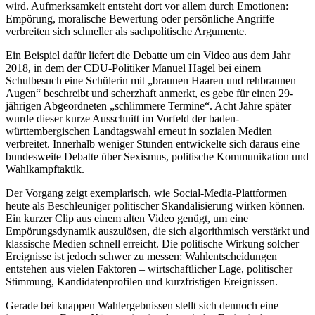
wird. Aufmerksamkeit entsteht dort vor allem durch Emotionen:
Empörung, moralische Bewertung oder persönliche Angriffe
verbreiten sich schneller als sachpolitische Argumente.
Ein Beispiel dafür liefert die Debatte um ein Video aus dem Jahr
2018, in dem der CDU-Politiker Manuel Hagel bei einem
Schulbesuch eine Schülerin mit „braunen Haaren und rehbraunen
Augen“ beschreibt und scherzhaft anmerkt, es gebe für einen 29-
jährigen Abgeordneten „schlimmere Termine“. Acht Jahre später
wurde dieser kurze Ausschnitt im Vorfeld der baden-
württembergischen Landtagswahl erneut in sozialen Medien
verbreitet. Innerhalb weniger Stunden entwickelte sich daraus eine
bundesweite Debatte über Sexismus, politische Kommunikation und
Wahlkampftaktik.
Der Vorgang zeigt exemplarisch, wie Social-Media-Plattformen
heute als Beschleuniger politischer Skandalisierung wirken können.
Ein kurzer Clip aus einem alten Video genügt, um eine
Empörungsdynamik auszulösen, die sich algorithmisch verstärkt und
klassische Medien schnell erreicht. Die politische Wirkung solcher
Ereignisse ist jedoch schwer zu messen: Wahlentscheidungen
entstehen aus vielen Faktoren – wirtschaftlicher Lage, politischer
Stimmung, Kandidatenprofilen und kurzfristigen Ereignissen.
Gerade bei knappen Wahlergebnissen stellt sich dennoch eine