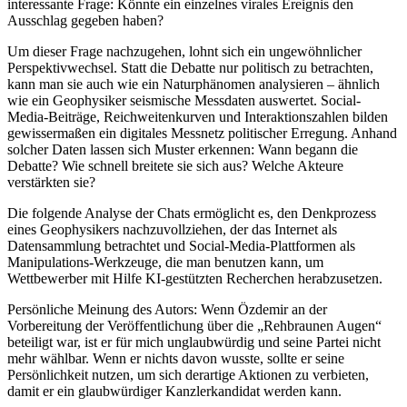
interessante Frage: Könnte ein einzelnes virales Ereignis den
Ausschlag gegeben haben?
Um dieser Frage nachzugehen, lohnt sich ein ungewöhnlicher
Perspektivwechsel. Statt die Debatte nur politisch zu betrachten,
kann man sie auch wie ein Naturphänomen analysieren – ähnlich
wie ein Geophysiker seismische Messdaten auswertet. Social-
Media-Beiträge, Reichweitenkurven und Interaktionszahlen bilden
gewissermaßen ein digitales Messnetz politischer Erregung. Anhand
solcher Daten lassen sich Muster erkennen: Wann begann die
Debatte? Wie schnell breitete sie sich aus? Welche Akteure
verstärkten sie?
Die folgende Analyse der Chats ermöglicht es, den Denkprozess
eines Geophysikers nachzuvollziehen, der das Internet als
Datensammlung betrachtet und Social-Media-Plattformen als
Manipulations-Werkzeuge, die man benutzen kann, um
Wettbewerber mit Hilfe KI-gestützten Recherchen herabzusetzen.
Persönliche Meinung des Autors: Wenn Özdemir an der
Vorbereitung der Veröffentlichung über die „Rehbraunen Augen“
beteiligt war, ist er für mich unglaubwürdig und seine Partei nicht
mehr wählbar. Wenn er nichts davon wusste, sollte er seine
Persönlichkeit nutzen, um sich derartige Aktionen zu verbieten,
damit er ein glaubwürdiger Kanzlerkandidat werden kann.