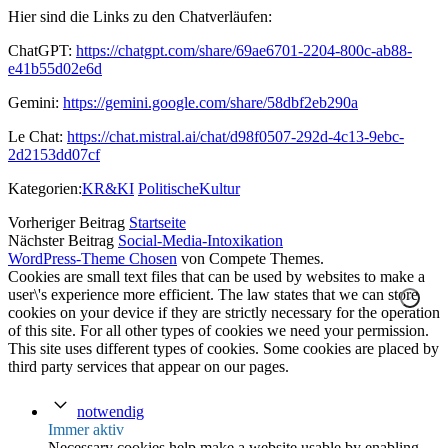
Hier sind die Links zu den Chatverläufen:
ChatGPT:
https://chatgpt.com/share/69ae6701-2204-800c-ab88-
e41b55d02e6d
Gemini:
https://gemini.google.com/share/58dbf2eb290a
Le Chat:
https://chat.mistral.ai/chat/d98f0507-292d-4c13-9ebc-
2d2153dd07cf
Kategorien:
KR&KI
PolitischeKultur
Vorheriger Beitrag
Startseite
Nächster Beitrag
Social-Media-Intoxikation
WordPress-Theme Chosen
von Compete Themes.
Cookies are small text files that can be used by websites to make a
user\'s experience more efficient. The law states that we can store
cookies on your device if they are strictly necessary for the operation
of this site. For all other types of cookies we need your permission.
This site uses different types of cookies. Some cookies are placed by
third party services that appear on our pages.
notwendig
Immer aktiv
Necessary cookies help make a website usable by enabling