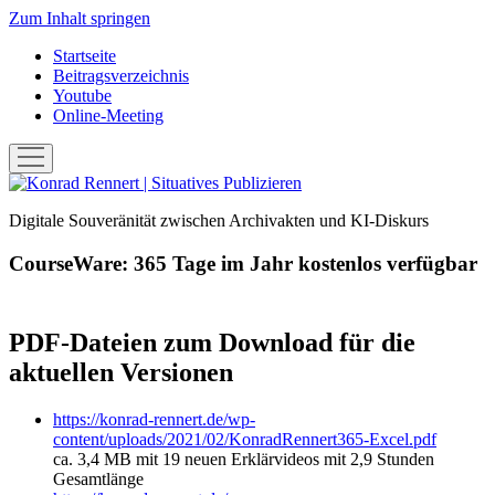
Zum Inhalt springen
Startseite
Beitragsverzeichnis
Youtube
Online-Meeting
Menü
öffnen
Konrad
Rennert
Digitale Souveränität zwischen Archivakten und KI-Diskurs
|
Situatives
CourseWare: 365 Tage im Jahr kostenlos verfügbar
Publizieren
PDF-Dateien zum Download für die
aktuellen Versionen
https://konrad-rennert.de/wp-
content/uploads/2021/02/KonradRennert365-Excel.pdf
ca. 3,4 MB mit 19 neuen Erklärvideos mit 2,9 Stunden
Gesamtlänge