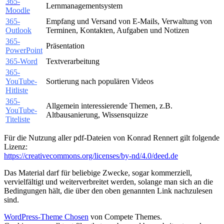
365-
Lernmanagementsystem
Moodle
365-
Empfang und Versand von E-Mails, Verwaltung von
Outlook
Terminen, Kontakten, Aufgaben und Notizen
365-
Präsentation
PowerPoint
365-Word
Textverarbeitung
365-
YouTube-
Sortierung nach populären Videos
Hitliste
365-
Allgemein interessierende Themen, z.B.
YouTube-
Altbausanierung, Wissensquizze
Titeliste
Für die Nutzung aller pdf-Dateien von Konrad Rennert gilt folgende
Lizenz:
https://creativecommons.org/licenses/by-nd/4.0/deed.de
Das Material darf für beliebige Zwecke, sogar kommerziell,
vervielfältigt und weiterverbreitet werden, solange man sich an die
Bedingungen hält, die über den oben genannten Link nachzulesen
sind.
WordPress-Theme Chosen
von Compete Themes.