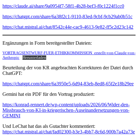
https://claude.ai/share/9a0954f7-58f1-4b28-bef3-f0c1224f1cc0
https://chatgpt.com/share/6a38f2c1-9110-83ed-9cbf-9cb29ab0b51c
https://chat.mistral.ai/chat/8542c44e-cac9-4613-9e82-ff5c2d23c142
Ergänzungen in Form bereitgestellter Dateien:
VORTRAGSENTWURF-FUER-ETHIKKOMMISSION_erstellt-von-Claude-von-
Anthropic
Herunterladen
Beurteilung der von KR angebrachten Korrekturen der Datei durch
ChatGPT:
https://chatgpt.com/share/6a3950e5-6d94-83eb-8ed8-65f2e18b29ee
Gemini hat ein PDF für den Vortrag produziert:
https://konrad-rennert.de/wp-content/uploads/2026/06/Wider-den-
Missbrauch-von-KI-in-kriegerischen-Auseinandersetzungen-von-
GEMINI
Und LeChat hat das als Gutachter kommentiert:
https://chat.mistral.ai/chat/fad02300-b3e3-4bb7-8c6d-900b7a42a73e