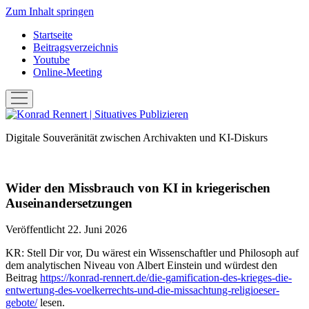
Zum Inhalt springen
Startseite
Beitragsverzeichnis
Youtube
Online-Meeting
Menü
öffnen
Konrad
Rennert
Digitale Souveränität zwischen Archivakten und KI-Diskurs
|
Situatives
Publizieren
Wider den Missbrauch von KI in kriegerischen
Auseinandersetzungen
Veröffentlicht 22. Juni 2026
KR: Stell Dir vor, Du wärest ein Wissenschaftler und Philosoph auf
dem analytischen Niveau von Albert Einstein und würdest den
Beitrag
https://konrad-rennert.de/die-gamification-des-krieges-die-
entwertung-des-voelkerrechts-und-die-missachtung-religioeser-
gebote/
lesen.