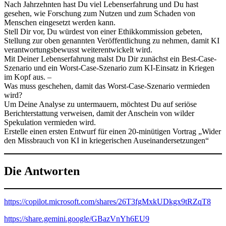
Nach Jahrzehnten hast Du viel Lebenserfahrung und Du hast
gesehen, wie Forschung zum Nutzen und zum Schaden von
Menschen eingesetzt werden kann.
Stell Dir vor, Du würdest von einer Ethikkommission gebeten,
Stellung zur oben genannten Veröffentlichung zu nehmen, damit KI
verantwortungsbewusst weiterentwickelt wird.
Mit Deiner Lebenserfahrung malst Du Dir zunächst ein Best-Case-
Szenario und ein Worst-Case-Szenario zum KI-Einsatz in Kriegen
im Kopf aus. –
Was muss geschehen, damit das Worst-Case-Szenario vermieden
wird?
Um Deine Analyse zu untermauern, möchtest Du auf seriöse
Berichterstattung verweisen, damit der Anschein von wilder
Spekulation vermieden wird.
Erstelle einen ersten Entwurf für einen 20-minütigen Vortrag „Wider
den Missbrauch von KI in kriegerischen Auseinandersetzungen“
Die Antworten
https://copilot.microsoft.com/shares/26T3fgMxkUDkgx9tRZqT8
https://share.gemini.google/GBazVnYh6EU9